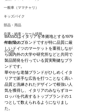
一般車（ママチャリ）
キッズバイク
部品・用品
在庫・納車・セール情報
BASSOはイタリアを本拠地とする1979
年創業のブランドですが特に品質に厳
作業のあれこれ
しいドイツのマーケットを重視しなが
その他
ら国内外の大学や研究所などと共同で
製品開発を行っている質実剛健なブラ
ンドです。
華やかな老舗ブランドがひしめくイタ
リアで派手な広告を打つことなく高い
品質と洗練されたデザインで根強い人
気を獲得し、イタリアのみならずヨー
ロッパを代表するトップブランドの１
つとして数えられるようになりまし
た。