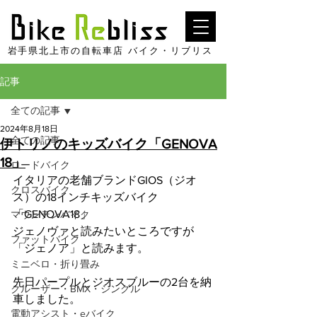
​岩手県北上市の自転車店 バイク・リブリス
記事
全ての記事
2024年8月18日
全ての記事
伊トリノのキッズバイク「GENOVA
18」
ロードバイク
イタリアの老舗ブランドGIOS（ジオ
クロスバイク
ス）の18インチキッズバイク
「GENOVA18」
マウンテンバイク
ジェノヴァと読みたいところですが
ファットバイク
「ジェノア」と読みます。
ミニベロ・折り畳み
先日パープルとジオスブルーの2台を納
クルーザー・BMX・シングル
車しました。
電動アシスト・eバイク