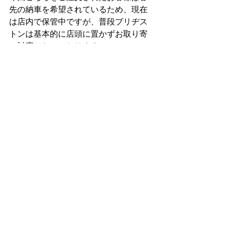
先の納車を希望されているため、現在
は店内で保管中ですが、普段ブリヂス
トンは基本的に店頭に置かずお取り寄
せ対応となっております。
カタログでご案内となりますが、仕様
のことなどお気軽にお尋ねください。
ご注文ありがとうございました！
一般車（ママチャリ）
在庫・納車・セール情報
最新記事