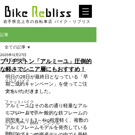
​岩手県北上市の自転車店 バイク・リブリス
記事
全ての記事
2025年12月27日
全ての記事
ブリヂストン「アルミーユ」圧倒的
な軽さでシニア層にもおすすめ！
ロードバイク
明日の28日が最終日となっている「早
クロスバイク
期ご成約キャンペーン」を使ってご注
文をいただきました。
マウンテンバイク
ファットバイク
アルミーユはその名の通り軽量なアル
ミニベロ・折り畳み
ミフレームで、一般的な鉄フレームの
同型車よりも3～4kg程度軽く、複数の
クルーザー・BMX・シングル
アルミフレームモデルを発売している
電動アシスト・eバイク
ブリヂストンの全モデルの中でも最軽