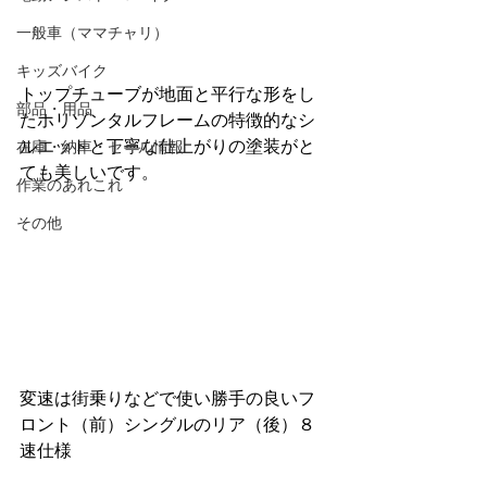
一般車（ママチャリ）
キッズバイク
トップチューブが地面と平行な形をし
部品・用品
たホリゾンタルフレームの特徴的なシ
ルエットと丁寧な仕上がりの塗装がと
在庫・納車・セール情報
ても美しいです。
作業のあれこれ
その他
変速は街乗りなどで使い勝手の良いフ
ロント（前）シングルのリア（後）８
速仕様