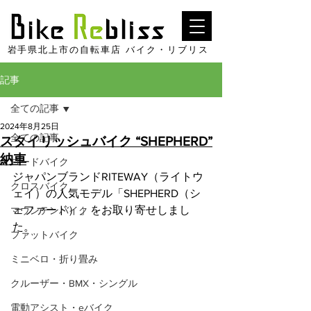
​岩手県北上市の自転車店 バイク・リブリス
記事
全ての記事
2024年8月25日
全ての記事
スタイリッシュバイク “SHEPHERD”
納車
ロードバイク
ジャパンブランドRITEWAY（ライトウ
クロスバイク
ェイ）の人気モデル「SHEPHERD（シ
ェファード）」をお取り寄せしまし
マウンテンバイク
た。
ファットバイク
ミニベロ・折り畳み
クルーザー・BMX・シングル
電動アシスト・eバイク