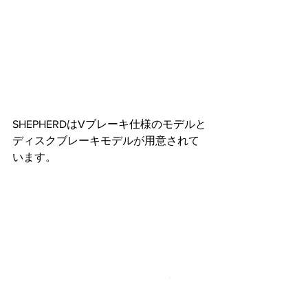
SHEPHERDはVブレーキ仕様のモデルと
ディスクブレーキモデルが用意されて
います。
↑ちょっとわかりにくいですが以前に販
売したディスクブレーキモデルの写真