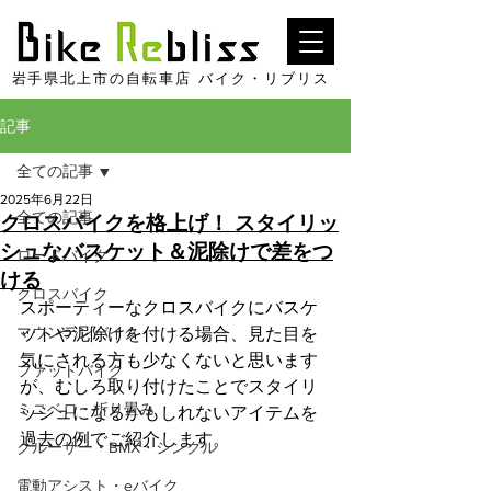
​岩手県北上市の自転車店 バイク・リブリス
記事
全ての記事
2025年6月22日
全ての記事
クロスバイクを格上げ！ スタイリッ
シュなバスケット＆泥除けで差をつ
ロードバイク
ける
クロスバイク
スポーティーなクロスバイクにバスケ
マウンテンバイク
ットや泥除けを付ける場合、見た目を
気にされる方も少なくないと思います
ファットバイク
が、むしろ取り付けたことでスタイリ
ミニベロ・折り畳み
ッシュになるかもしれないアイテムを
過去の例でご紹介します。
クルーザー・BMX・シングル
電動アシスト・eバイク