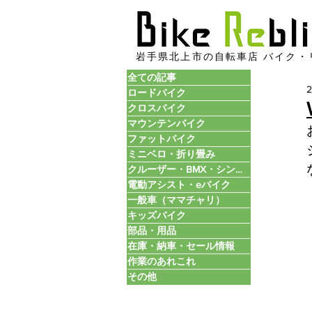
​岩手県北上市の自転車店 バイク・
全ての記事
ロードバイク
クロスバイク
マウンテンバイク
ファットバイク
ミニベロ・折り畳み
クルーザー・BMX・シングル
電動アシスト・eバイク
一般車（ママチャリ）
キッズバイク
部品・用品
在庫・納車・セール情報
作業のあれこれ
その他