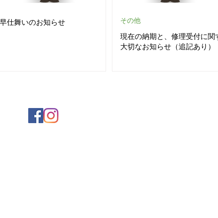
その他
早仕舞いのお知らせ
現在の納期と、修理受付に関
大切なお知らせ（追記あり）
決済サービス
【
クレジットカード
】
VI
ブリス）
※ JCB・AMEX・DIN
【QRコード】
PayPay
江釣子19地割145（1F）
【
ショッピングローン
】J
00
午後13：00-19:00
日 （臨時休業あり）
​【
その他決済
】nanaco
時までの営業