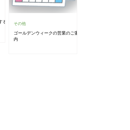
する
その他
ゴールデンウィークの営業のご案
内
SA・MASTER
ERS は1回払いのみ対応
・楽天ペイ など
ACCS・ORICO
・WAON・
QUICPay
・
ID など