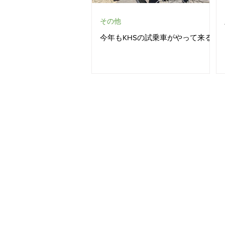
その他
今年もKHSの試乗車がやって来る
店舗情報
Bike Rebliss（バイク・リ
​登録番号：T881054154
8234
〒024-0071 岩手県北上市上
営業時間｜午前10:00-12：
定休日｜毎週 月曜日・火曜
※冬季（11～2月末）は18