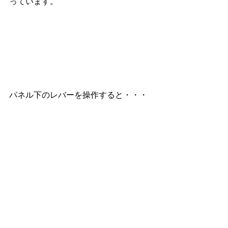
っています。
パネル下のレバーを操作すると・・・
魔法が発動されます☆（そんな動画あ
ったっけな）
https://video.wixstatic.com/video/93120c_3fd5
37ffc2ab46fa9616cac6d03b92a7/1080p/mp4/f