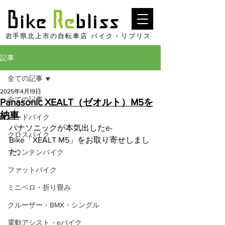
​岩手県北上市の自転車店 バイク・リブリス
記事
全ての記事
2025年4月19日
全ての記事
Panasonic XEALT（ゼオルト）M5を
納車
ロードバイク
パナソニックが本気出したe-
クロスバイク
Bike「XEALT M5」をお取り寄せしまし
た。
マウンテンバイク
ファットバイク
ミニベロ・折り畳み
クルーザー・BMX・シングル
電動アシスト・eバイク