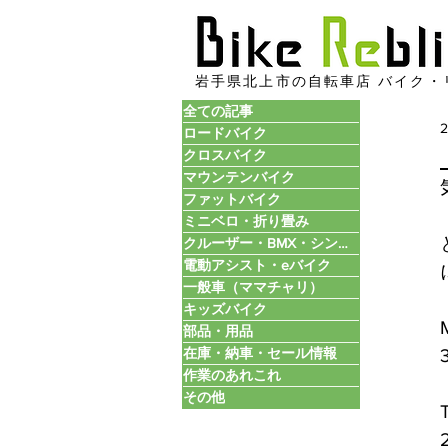
​岩手県北上市の自転車店 バイク・
全ての記事
ロードバイク
クロスバイク
マウンテンバイク
ファットバイク
ミニベロ・折り畳み
クルーザー・BMX・シングル
電動アシスト・eバイク
一般車（ママチャリ）
キッズバイク
部品・用品
在庫・納車・セール情報
作業のあれこれ
その他