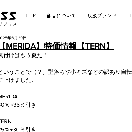
TOP
当店について
取扱ブランド
リブリス
2025年6月29日
【MERIDA】特価情報【TERN】
気付けばもう夏だ！
ということで（？）型落ちや小キズなどの訳あり自転
に上げました。
MERIDA
30％→35％引き
TERN
25％→30％引き