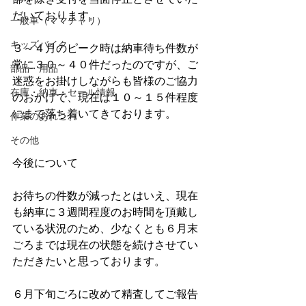
だいております。
一般車（ママチャリ）
キッズバイク
３～４月のピーク時は納車待ち件数が
常に３０～４０件だったのですが、ご
部品・用品
迷惑をお掛けしながらも皆様のご協力
在庫・納車・セール情報
のおかげで、現在は１０～１５件程度
にまで落ち着いてきております。
作業のあれこれ
その他
今後について
お待ちの件数が減ったとはいえ、現在
も納車に３週間程度のお時間を頂戴し
ている状況のため、少なくとも６月末
ごろまでは現在の状態を続けさせてい
ただきたいと思っております。
６月下旬ごろに改めて精査してご報告