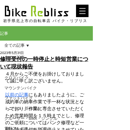
​岩手県北上市の自転車店 バイク・リブリス
記事
全ての記事
2023年5月31日
全ての記事
修理受付の一時停止と時短営業につ
いて現状報告
ロードバイク
４月からご不便をお掛けしておりまし
クロスバイク
て誠に申し訳ございません。
マウンテンバイク
以前の記事
にもありましたように、ご
ファットバイク
成約車の納車作業で手一杯な状況とな
ミニベロ・折り畳み
っており、作業に専念させていただく
ため営業時間を１５時までとし、修理
クルーザー・BMX・シングル
のご依頼についてはパンク修理など一
電動アシスト・eバイク
部を除き受付を当面停止とさせていた