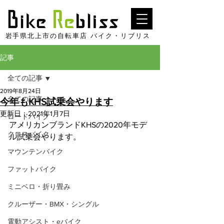
​岩手県北上市の自転車店 バイク・リブリス
記事
全ての記事
2019年8月24日
全ての記事
今年もKHS試乗会やります
更新日：
2021年1月7日
ロードバイク
アメリカンブランドKHSの2020年モデ
クロスバイク
ル試乗会やります。
マウンテンバイク
【日時】 
ファットバイク
2019年9月20日（金）
ミニベロ・折り畳み
15:00～19:00
クルーザー・BMX・シングル
電動アシスト・eバイク