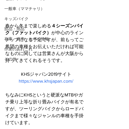
【場所】
一般車（ママチャリ）
バイク・リブリス店舗前
キッズバイク
春から冬まで楽しめる
４シーズンバイ
部品・用品
ク（ファットバイク）
が中心のライン
在庫・納車・セール情報
ナップになる予定ですが、前もってご
希望の車種をお伝えいただければ可能
作業のあれこれ
なものに関しては営業さんが大阪から
その他
持ってきてくれるそうです。
KHSジャパン2019サイト
https://www.khsjapan.com/
ちなみにKHSというと硬派なMTBやガ
チ乗り上等な折り畳みバイクが有名で
すが、ツーリングバイクからロードバ
イクまで様々なジャンルの車種を手掛
けています。