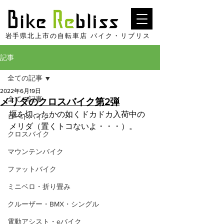
​岩手県北上市の自転車店 バイク・リブリス
記事
全ての記事
2022年6月19日
全ての記事
メリダのクロスバイク第2弾
堰を切ったかの如くドカドカ入荷中の
ロードバイク
メリダ（置くトコないよ・・・）。
クロスバイク
マウンテンバイク
ファットバイク
ミニベロ・折り畳み
クルーザー・BMX・シングル
電動アシスト・eバイク