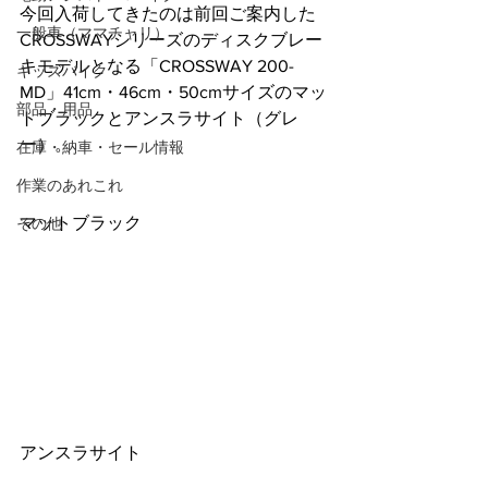
今回入荷してきたのは前回ご案内した
一般車（ママチャリ）
CROSSWAYシリーズのディスクブレー
キモデルとなる「CROSSWAY 200-
キッズバイク
MD」41cm・46cm・50cmサイズのマッ
部品・用品
トブラックとアンスラサイト（グレ
ー）。
在庫・納車・セール情報
作業のあれこれ
マットブラック
その他
アンスラサイト