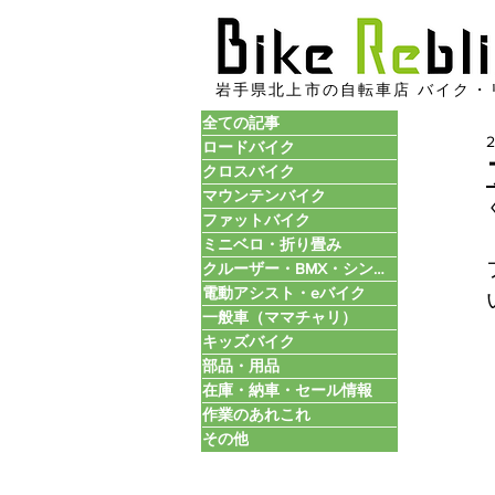
​岩手県北上市の自転車店 バイク・
全ての記事
ロードバイク
クロスバイク
マウンテンバイク
ファットバイク
ミニベロ・折り畳み
クルーザー・BMX・シングル
電動アシスト・eバイク
一般車（ママチャリ）
キッズバイク
部品・用品
在庫・納車・セール情報
作業のあれこれ
その他