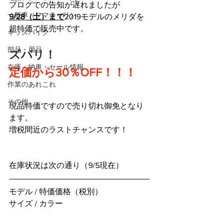
ブログでの告知が遅れましたが
一般車（ママチャリ）
9/28（土）まで
2019モデルのメリダを
超特価で販売中です。
キッズバイク
部品・用品
ズバリ！
在庫・納車・セール情報
定価から30％OFF！！！
作業のあれこれ
その他
現品特価ですので売り切れ御免となり
ます。
増税間近のラストチャンスです！
在庫状況は次の通り（9/5現在）
モデル / 特価価格（税別）
サイズ / カラー