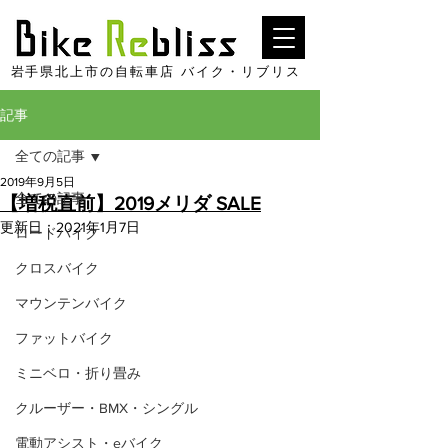
​岩手県北上市の自転車店 バイク・リブリス
記事
全ての記事
2019年9月5日
全ての記事
【増税直前】2019メリダ SALE
更新日：
2021年1月7日
ロードバイク
クロスバイク
マウンテンバイク
ファットバイク
ミニベロ・折り畳み
クルーザー・BMX・シングル
電動アシスト・eバイク