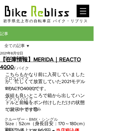
​岩手県北上市の自転車店 バイク・リブリス
記事
全ての記事
2021年8月12日
全ての記事
【在庫情報】MERIDA｜REACTO
4000
ロードバイク
こちらもかなり前に入荷していました
クロスバイク
が、忙しくて放置していた2021モデル
REACTO4000です。
マウンテンバイク
仮組も良いところで箱から出してハン
ファットバイク
ドルと前輪をポン付けしただけの状態
ミニベロ・折り畳み
で展示中です😓
クルーザー・BMX・シングル
Size：52cm（身長目安：170～180cm）
電動アシスト・eバイク
税込定価：328,900円 → 
当店税込価