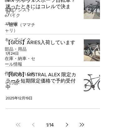
ママチャリ？スポーツ自転車？
BMX・シングル
迷ったときにはコレルで決ま
電動アシスト・
り！
eバイク
1月31日
一般車（ママチ
ャリ）
キッズバイク
【GIOS】ARIES入荷しています
部品・用品
1月24日
在庫・納車・セ
ール情報
作業のあれこれ
【GIOS】MISTRAL ALEX 限定カ
ラーを短期限定価格で予約受付
その他
中
2025年12月19日
1
/
14