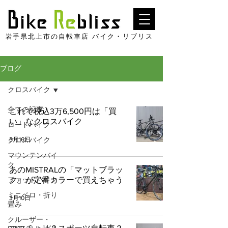
​岩手県北上市の自転車店 バイク・リブリス
ブログ
クロスバイク
全ての記事
これで税込3万6,500円は「買
い」なクロスバイク
ロードバイク
3月16日
クロスバイク
マウンテンバイ
ク
あのMISTRALの「マットブラッ
ファットバイク
ク」が定番カラーで買えちゃう
ミニベロ・折り
3月10日
畳み
クルーザー・