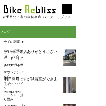
​岩手県北上市の自転車店 バイク・リブリス
ブログ
全ての記事
全ての記事
沢山のご来店ありがとうござい
ました☆
ロードバイク
2017年4月30日
クロスバイク
マウンテンバ
イク
明日開店ですが試着室ができま
ファットバイ
した
ク
2017年4月28日
ミニベロ・折
り畳み