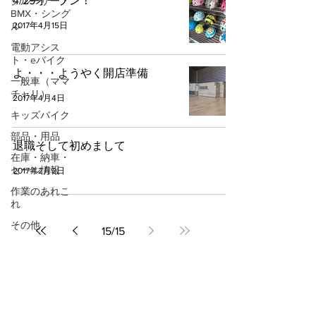
4/29オープン！
クルーザー・
BMX・シング
2017年4月15日
ル
電動アシス
ト・eバイク
よ・・・ようやく開店準備
一般車（ママ
チャリ）
2017年4月4日
キッズバイク
部品・用品
退職そして初めまして
在庫・納車・
セール情報
2017年2月2日
作業のあれこ
れ
その他
15
/
15
店舗情報
Bike Rebliss（バイク・リブリス）
​登録番号：T881054154
8234
〒024-0071 岩手県北上市上江釣子19地割145（1F）